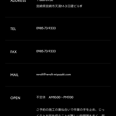
ADDRESS
宮崎県宮崎市天満1-1-3 日建ビル1F
0985-73-9333
TEL
0985-73-9333
FAX
revolt@revolt-miyazaki.com
MAIL
不定休　AM10:00～PM7:00

OPEN
ご予約の施工の兼ね合いで作業の手を止め、じっ
くりとお話を伺うことが難しい時間帯も多く、御